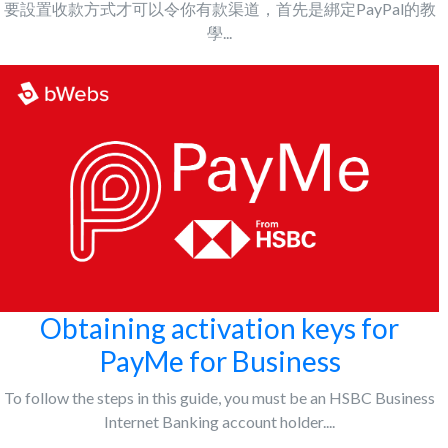
要設置收款方式才可以令你有款渠道，首先是綁定PayPal的教
學...
Obtaining activation keys for
PayMe for Business
To follow the steps in this guide, you must be an HSBC Business
Internet Banking account holder....