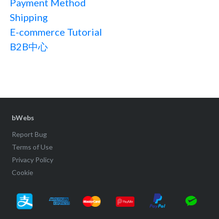
Payment Method
Shipping
E-commerce Tutorial
B2B中心
bWebs
Report Bug
Terms of Use
Privacy Policy
Cookie