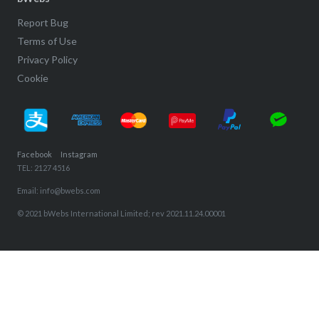
Report Bug
Terms of Use
Privacy Policy
Cookie
Facebook
Instagram
TEL: 2127 4516
Email: info@bwebs.com
© 2021 bWebs International Limited; rev 2021.11.24.00001