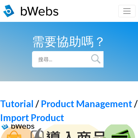
需要協助嗎？
Tutorial
/
Product Management
/
Import Product