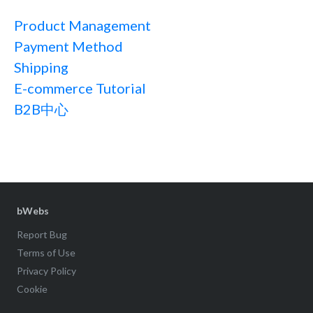
Product Management
Payment Method
Shipping
E-commerce Tutorial
B2B中心
bWebs
Report Bug
Terms of Use
Privacy Policy
Cookie