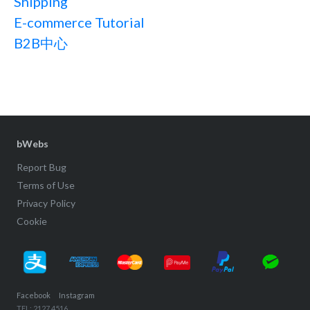
Shipping
E-commerce Tutorial
B2B中心
bWebs
Report Bug
Terms of Use
Privacy Policy
Cookie
Facebook
Instagram
TEL: 2127 4516