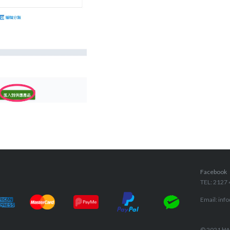
Facebook
TEL: 2127
Email: in
© 2021 bWe