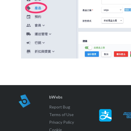
bWebs
Report Bug
Terms of Use
Privacy Policy
Cookie