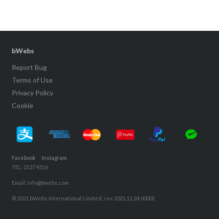
bWebs
Report Bug
Terms of Use
Privacy Policy
Cookie
Facebook
Instagram
TEL: 2127 4516
Email: info@bwebs.com
© 2021 bWebs International Limited; rev 2021.11.24.00001