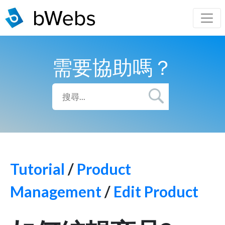
需要協助嗎？
Tutorial
/
Product
Management
/
Edit Product